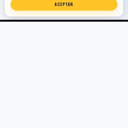
ACEPTAR
Servicio técnico oficial de suspensión en Bilbao. Recambios,
montaje, revisión y puesta a punto para moto y competición.
COMERCIO ELECTRÓNICO · ESPAÑA · IVA INCLUIDO EN
PRECIOS DE TIENDA
TIENDA
Todos los recambios
Buscador por moto
Búsqueda guiada