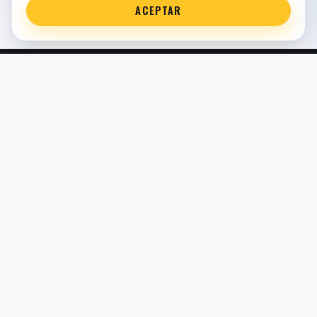
ACEPTAR
Servicio técnico oficial de suspensión en Bilbao. Recambios,
montaje, revisión y puesta a punto para moto y competición.
COMERCIO ELECTRÓNICO · ESPAÑA · IVA INCLUIDO EN
PRECIOS DE TIENDA
TIENDA
Todos los recambios
Buscador por moto
Búsqueda guiada