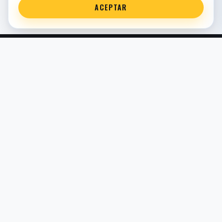
ACEPTAR
Servicio técnico oficial de suspensión en Bilbao. Recambios,
montaje, revisión y puesta a punto para moto y competición.
COMERCIO ELECTRÓNICO · ESPAÑA · IVA INCLUIDO EN
PRECIOS DE TIENDA
TIENDA
Todos los recambios
Buscador por moto
Búsqueda guiada