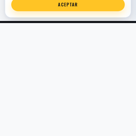
ACEPTAR
Servicio técnico oficial de suspensión en Bilbao. Recambios,
montaje, revisión y puesta a punto para moto y competición.
COMERCIO ELECTRÓNICO · ESPAÑA · IVA INCLUIDO EN
PRECIOS DE TIENDA
TIENDA
Todos los recambios
Buscador por moto
Búsqueda guiada