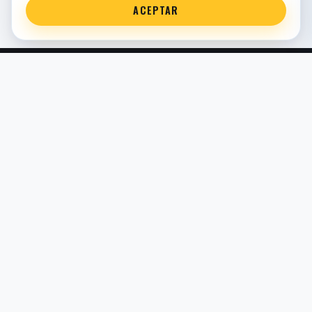
ACEPTAR
Servicio técnico oficial de suspensión en Bilbao. Recambios,
montaje, revisión y puesta a punto para moto y competición.
COMERCIO ELECTRÓNICO · ESPAÑA · IVA INCLUIDO EN
PRECIOS DE TIENDA
TIENDA
Todos los recambios
Buscador por moto
Búsqueda guiada